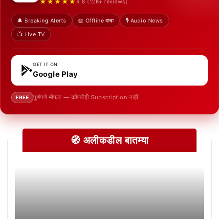
★★★★★
4.8 (12K+ reviews)
🔔 Breaking Alerts
📖 Offline वाचा
🎙️ Audio News
📺 Live TV
GET IT ON
Google Play
पूर्णपणे मोफत — कोणतेही Subscription नाही
FREE
🧭 अलीकडील बातम्या