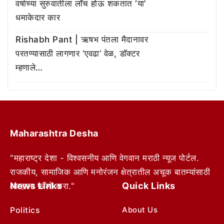
वर्षाच्या सुरुवातीला लाँच होऊ शकतात ‘या’
धमाकेदार कार
Rishabh Pant | ऋषभ पंतला मैदानावर
परतण्यासाठी लागणार ‘एवढा’ वेळ, डॉक्टर
म्हणाले…
Maharashtra Desha
"महाराष्ट्र देशा - विश्वसनीय आणि वेगवान मराठी न्यूज पोर्टल.
राजकीय, सामाजिक आणि मनोरंजन क्षेत्रातील अचूक बातम्यांसाठी
News Links
Quick Links
आम्हाला फॉलो करा."
Politics
About Us