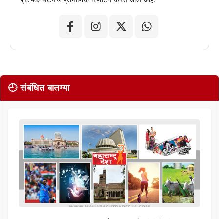
🕘 संबंधित बातम्या