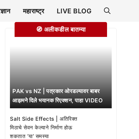
रज्ञान
महाराष्ट्र
LIVE BLOG
🧭 अलीकडील बातम्या
PAK vs NZ | पत्रकार ओरडल्यावर बाबर
आझमने दिले भयानक रिएक्शन, पाहा VIDEO
Salt Side Effects | अतिरिक्त
मिठाचे सेवन केल्याने निर्माण होऊ
शकतात ‘या’ समस्या