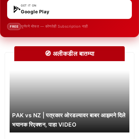
GET IT ON
Google Play
पूर्णपणे मोफत — कोणतेही Subscription नाही
FREE
🧭 अलीकडील बातम्या
PAK vs NZ | पत्रकार ओरडल्यावर बाबर आझमने दिले
भयानक रिएक्शन, पाहा VIDEO