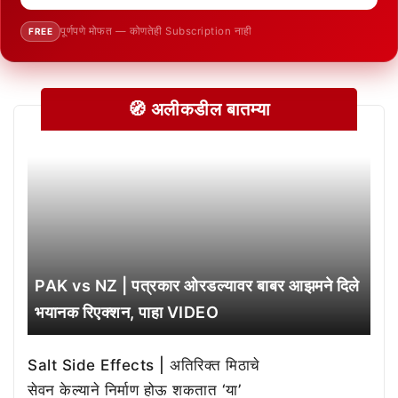
पूर्णपणे मोफत — कोणतेही Subscription नाही
FREE
🧭 अलीकडील बातम्या
PAK vs NZ | पत्रकार ओरडल्यावर बाबर आझमने दिले
भयानक रिएक्शन, पाहा VIDEO
Salt Side Effects | अतिरिक्त मिठाचे
सेवन केल्याने निर्माण होऊ शकतात ‘या’