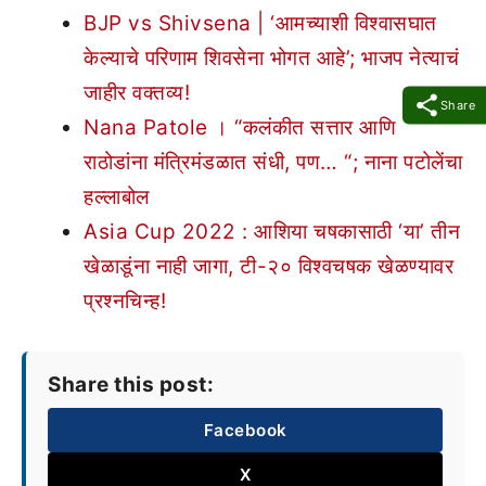
BJP vs Shivsena | ‘आमच्याशी विश्वासघात
केल्याचे परिणाम शिवसेना भोगत आहे’; भाजप नेत्याचं
जाहीर वक्तव्य!
Share
Nana Patole । “कलंकीत सत्तार आणि
राठोडांना मंत्रिमंडळात संधी, पण… “; नाना पटोलेंचा
हल्लाबोल
Asia Cup 2022 : आशिया चषकासाठी ‘या’ तीन
खेळाडूंना नाही जागा, टी-२० विश्वचषक खेळण्यावर
प्रश्नचिन्ह!
Share this post:
Facebook
X