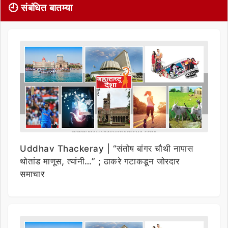
🕘 संबंधित बातम्या
Uddhav Thackeray | “संतोष बांगर चौथी नापास
थोतांड माणूस, त्यांनी…” ; ठाकरे गटाकडून जोरदार
समाचार