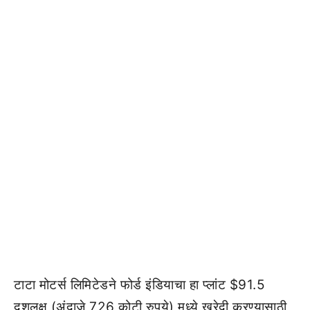
टाटा मोटर्स लिमिटेडने फोर्ड इंडियाचा हा प्लांट $91.5
दशलक्ष (अंदाजे 726 कोटी रुपये) मध्ये खरेदी करण्यासाठी