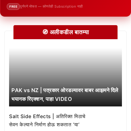
पूर्णपणे मोफत — कोणतेही Subscription नाही
FREE
🧭 अलीकडील बातम्या
PAK vs NZ | पत्रकार ओरडल्यावर बाबर आझमने दिले
भयानक रिएक्शन, पाहा VIDEO
Salt Side Effects | अतिरिक्त मिठाचे
सेवन केल्याने निर्माण होऊ शकतात ‘या’