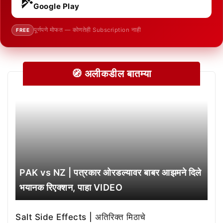
Google Play
पूर्णपणे मोफत — कोणतेही Subscription नाही
FREE
🧭 अलीकडील बातम्या
PAK vs NZ | पत्रकार ओरडल्यावर बाबर आझमने दिले
भयानक रिएक्शन, पाहा VIDEO
Salt Side Effects | अतिरिक्त मिठाचे