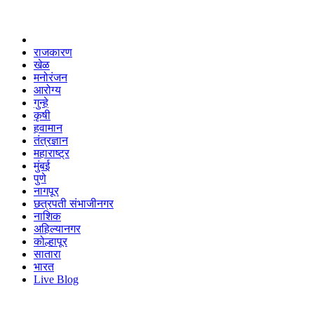
राजकारण
खेळ
मनोरंजन
आरोग्य
गुन्हे
कृषी
हवामान
तंत्रज्ञान
महाराष्ट्र
मुंबई
पुणे
नागपूर
छत्रपती संभाजीनगर
नाशिक
अहिल्यानगर
कोल्हापूर
सातारा
भारत
Live Blog