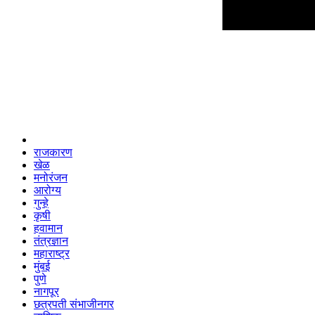
राजकारण
खेळ
मनोरंजन
आरोग्य
गुन्हे
कृषी
हवामान
तंत्रज्ञान
महाराष्ट्र
मुंबई
पुणे
नागपूर
छत्रपती संभाजीनगर