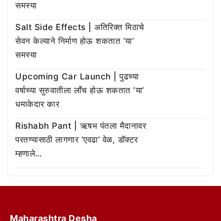
समस्या
Salt Side Effects | अतिरिक्त मिठाचे
सेवन केल्याने निर्माण होऊ शकतात ‘या’
समस्या
Upcoming Car Launch | पुढच्या
वर्षाच्या सुरुवातीला लाँच होऊ शकतात ‘या’
धमाकेदार कार
Rishabh Pant | ऋषभ पंतला मैदानावर
परतण्यासाठी लागणार ‘एवढा’ वेळ, डॉक्टर
म्हणाले…
Maharashtra Desha