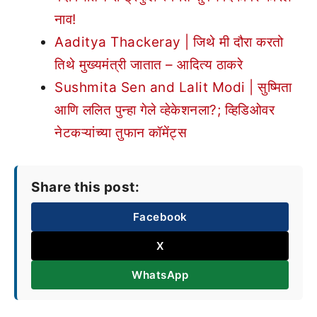
नाव!
Aaditya Thackeray | जिथे मी दौरा करतो
तिथे मुख्यमंत्री जातात – आदित्य ठाकरे
Sushmita Sen and Lalit Modi | सुष्मिता
आणि ललित पुन्हा गेले व्हेकेशनला?; व्हिडिओवर
नेटकऱ्यांच्या तुफान कॉमेंट्स
Share this post:
Facebook
X
WhatsApp