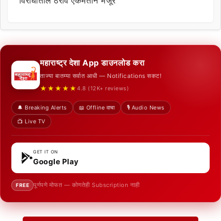
विरोधातील ठराव एकमताने मंजूर
महाराष्ट्र देशा App डाउनलोड करा
ताज्या बातम्या सर्वात आधी — Notifications सकट!
★★★★★
4.8 (12K+ reviews)
🔔 Breaking Alerts
📖 Offline वाचा
🎙️ Audio News
📺 Live TV
GET IT ON
Google Play
पूर्णपणे मोफत — कोणतेही Subscription नाही
FREE