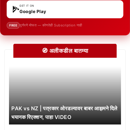
GET IT ON
Google Play
पूर्णपणे मोफत — कोणतेही Subscription नाही
FREE
🧭 अलीकडील बातम्या
PAK vs NZ | पत्रकार ओरडल्यावर बाबर आझमने दिले
भयानक रिएक्शन, पाहा VIDEO