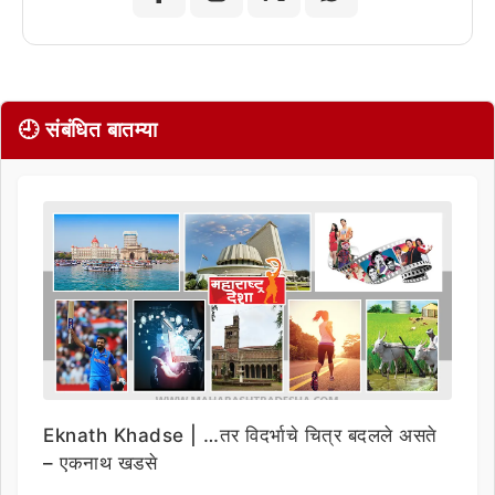
🕘 संबंधित बातम्या
Eknath Khadse | …तर विदर्भाचे चित्र बदलले असते
– एकनाथ खडसे