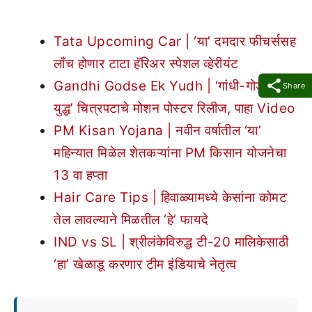
Tata Upcoming Car | ‘या’ दमदार फीचर्ससह
लाँच होणार टाटा हॅरिअर स्पेशल व्हेरीयंट
Gandhi Godse Ek Yudh | ‘गांधी-गोडसे एक
Share
युद्ध’ चित्रपटाचे मोशन पोस्टर रिलीज, पाहा Video
PM Kisan Yojana | नवीन वर्षातील ‘या’
महिन्यात मिळेल शेतकऱ्यांना PM किसान योजनेचा
13 वा हप्ता
Hair Care Tips | हिवाळ्यामध्ये केसांना कोमट
तेल लावल्याने मिळतील ‘हे’ फायदे
IND vs SL | श्रीलंकेविरुद्ध टी-20 मालिकेसाठी
‘हा’ खेळाडू करणार टीम इंडियाचे नेतृत्व