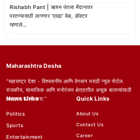
Rishabh Pant | ऋषभ पंतला मैदानावर
परतण्यासाठी लागणार ‘एवढा’ वेळ, डॉक्टर
म्हणाले…
Maharashtra Desha
"महाराष्ट्र देशा - विश्वसनीय आणि वेगवान मराठी न्यूज पोर्टल.
राजकीय, सामाजिक आणि मनोरंजन क्षेत्रातील अचूक बातम्यांसाठी
News Links
Quick Links
आम्हाला फॉलो करा."
Politics
About Us
Contact Us
Sports
Career
Entertainment