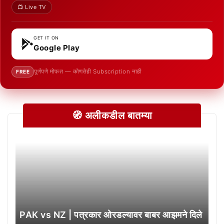
📺 Live TV
GET IT ON
Google Play
पूर्णपणे मोफत — कोणतेही Subscription नाही
FREE
🧭 अलीकडील बातम्या
PAK vs NZ | पत्रकार ओरडल्यावर बाबर आझमने दिले