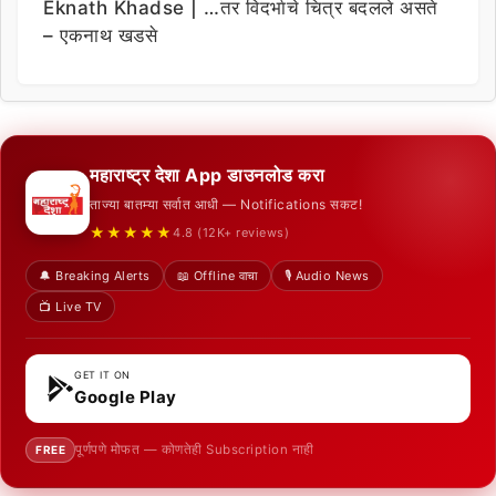
Eknath Khadse | …तर विदर्भाचे चित्र बदलले असते
– एकनाथ खडसे
महाराष्ट्र देशा App डाउनलोड करा
ताज्या बातम्या सर्वात आधी — Notifications सकट!
★★★★★
4.8 (12K+ reviews)
🔔 Breaking Alerts
📖 Offline वाचा
🎙️ Audio News
📺 Live TV
GET IT ON
Google Play
पूर्णपणे मोफत — कोणतेही Subscription नाही
FREE