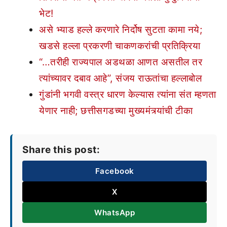
भेट!
असे भ्याड हल्ले करणारे निर्दोष सुटता कामा नये;
खडसे हल्ला प्रकरणी चाकणकरांची प्रतिक्रिया
“…तरीही राज्यपाल अडथळा आणत असतील तर
त्यांच्यावर दबाव आहे”, संजय राऊतांचा हल्लाबोल
गुंडांनी भगवी वस्त्र धारण केल्यास त्यांना संत म्हणता
येणार नाही; छत्तीसगडच्या मुख्यमंत्र्यांची टीका
Share this post:
Facebook
X
WhatsApp