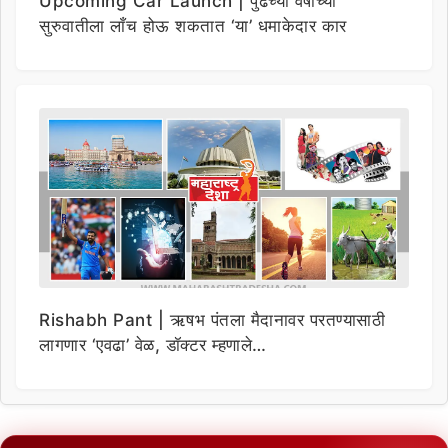
Upcoming Car Launch | पुढच्या वर्षाच्या
सुरुवातीला लाँच होऊ शकतात ‘या’ धमाकेदार कार
Rishabh Pant | ऋषभ पंतला मैदानावर परतण्यासाठी
लागणार ‘एवढा’ वेळ, डॉक्टर म्हणाले…