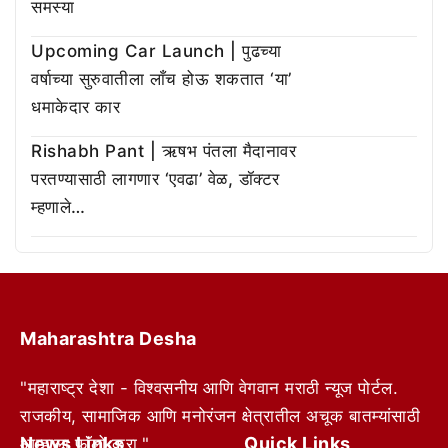
समस्या
Upcoming Car Launch | पुढच्या
वर्षाच्या सुरुवातीला लाँच होऊ शकतात ‘या’
धमाकेदार कार
Rishabh Pant | ऋषभ पंतला मैदानावर
परतण्यासाठी लागणार ‘एवढा’ वेळ, डॉक्टर
म्हणाले…
Maharashtra Desha
"महाराष्ट्र देशा - विश्वसनीय आणि वेगवान मराठी न्यूज पोर्टल.
राजकीय, सामाजिक आणि मनोरंजन क्षेत्रातील अचूक बातम्यांसाठी
News Links
Quick Links
आम्हाला फॉलो करा."