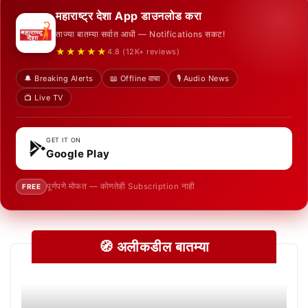
महाराष्ट्र देशा App डाउनलोड करा
ताज्या बातम्या सर्वात आधी — Notifications सकट!
★★★★★
4.8 (12K+ reviews)
🔔 Breaking Alerts
📖 Offline वाचा
🎙️ Audio News
📺 Live TV
GET IT ON
Google Play
पूर्णपणे मोफत — कोणतेही Subscription नाही
FREE
🧭 अलीकडील बातम्या