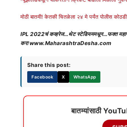
मोठी बातमी! केतकी चितळेला २४ मे पर्यंत पोलीस कोठडी
IPL 2022चं कव्हरेज…थेट स्टेडियममधून…फक्त महाराष्ट्
करा www.MaharashtraDesha.com
Share this post:
Facebook
X
WhatsApp
बातम्यांसाठी YouT