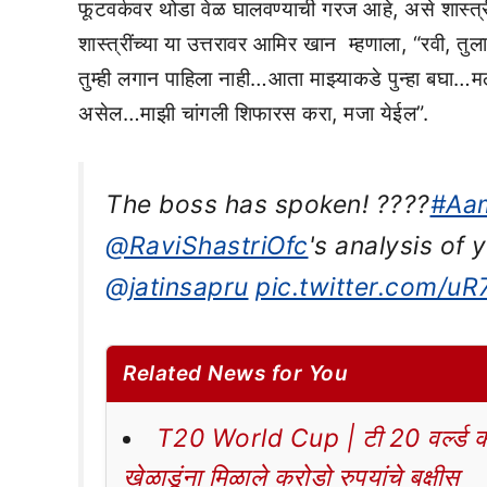
फूटवर्कवर थोडा वेळ घालवण्याची गरज आहे, असे शास्त्र
शास्त्रींच्या या उत्तरावर आमिर खान म्हणाला, “रवी, तु
तुम्ही लगान पाहिला नाही…आता माझ्याकडे पुन्हा बघा…मला
असेल…माझी चांगली शिफारस करा, मजा येईल”.
The boss has spoken! ????️
#Aa
@RaviShastriOfc
's analysis of 
@jatinsapru
pic.twitter.com/u
Related News for You
T20 World Cup | टी 20 वर्ल्ड कप
खेळाडूंना मिळाले करोडो रुपयांचे बक्षीस