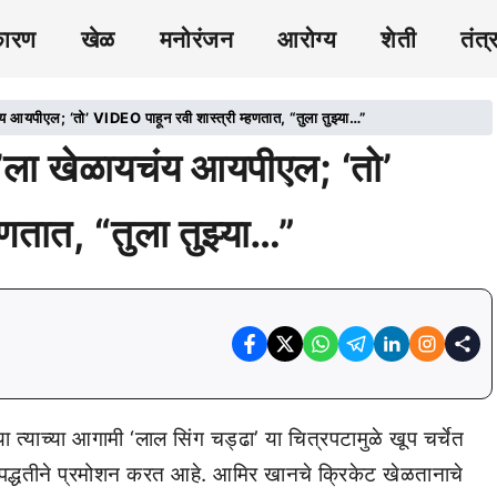
कारण
खेळ
मनोरंजन
आरोग्य
शेती
तंत्
 आयपीएल; ‘तो’ VIDEO पाहून रवी शास्त्री म्हणतात, “तुला तुझ्या…”
’ला खेळायचंय आयपीएल; ‘तो’
णतात, “तुला तुझ्या…”
त्याच्या आगामी ‘लाल सिंग चड्ढा’ या चित्रपटामुळे खूप चर्चेत
पद्धतीने प्रमोशन करत आहे. आमिर खानचे क्रिकेट खेळतानाचे