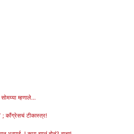
, सोमय्या म्हणाले…
 काँग्रेसचं टीकास्त्र!
सान भरपाई..! काय झालं होतं? वाचा!