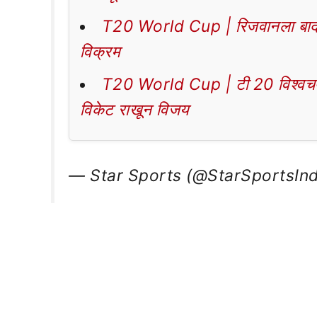
T20 World Cup | रिजवानला बाद करत
विक्रम
T20 World Cup | टी 20 विश्वचषक
विकेट राखून विजय
— Star Sports (@StarSportsIn