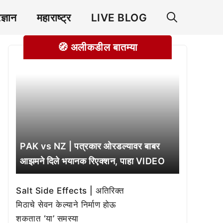
रज्ञान
महाराष्ट्र
LIVE BLOG
🧭 अलीकडील बातम्या
PAK vs NZ | पत्रकार ओरडल्यावर बाबर
आझमने दिले भयानक रिएक्शन, पाहा VIDEO
Salt Side Effects | अतिरिक्त
मिठाचे सेवन केल्याने निर्माण होऊ
शकतात ‘या’ समस्या