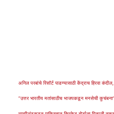
अनिल परबांचे रिसॉर्ट पाडण्यासाठी केंद्राच हिरवा कंदील
“उत्तर भारतीय मतांसाठीच भाजपकडून मनसेची कुचंबना” ;
न्यूझीलंडकडून पाकिस्तान क्रिकेट बोर्डाला मिळाली नुक