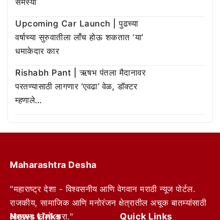
समस्या
Upcoming Car Launch | पुढच्या
वर्षाच्या सुरुवातीला लाँच होऊ शकतात ‘या’
धमाकेदार कार
Rishabh Pant | ऋषभ पंतला मैदानावर
परतण्यासाठी लागणार ‘एवढा’ वेळ, डॉक्टर
म्हणाले…
Maharashtra Desha
"महाराष्ट्र देशा - विश्वसनीय आणि वेगवान मराठी न्यूज पोर्टल.
राजकीय, सामाजिक आणि मनोरंजन क्षेत्रातील अचूक बातम्यांसाठी
News Links
Quick Links
आम्हाला फॉलो करा."