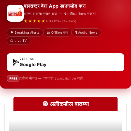
महाराष्ट्र देशा App डाउनलोड करा
ताज्या बातम्या सर्वात आधी — Notifications सकट!
★★★★★
4.8 (12K+ reviews)
🔔 Breaking Alerts
📖 Offline वाचा
🎙️ Audio News
📺 Live TV
GET IT ON
Google Play
पूर्णपणे मोफत — कोणतेही Subscription नाही
FREE
🧭 अलीकडील बातम्या