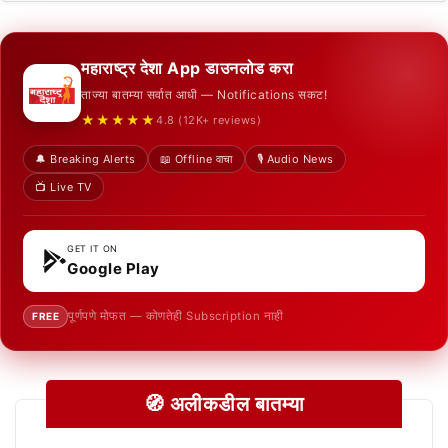
महाराष्ट्र देशा App डाउनलोड करा
ताज्या बातम्या सर्वात आधी — Notifications सकट!
★★★★★
4.8 (12K+ reviews)
🔔 Breaking Alerts
📖 Offline वाचा
🎙️ Audio News
📺 Live TV
GET IT ON
Google Play
पूर्णपणे मोफत — कोणतेही Subscription नाही
FREE
🧭 अलीकडील बातम्या