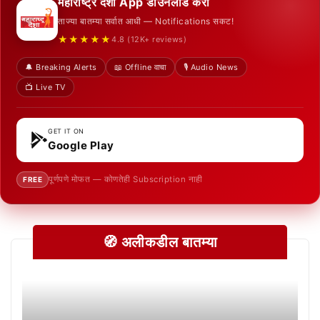
महाराष्ट्र देशा App डाउनलोड करा
ताज्या बातम्या सर्वात आधी — Notifications सकट!
★★★★★
4.8 (12K+ reviews)
🔔 Breaking Alerts
📖 Offline वाचा
🎙️ Audio News
📺 Live TV
GET IT ON
Google Play
पूर्णपणे मोफत — कोणतेही Subscription नाही
FREE
🧭 अलीकडील बातम्या