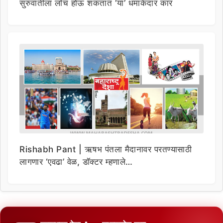
सुरुवातीला लाँच होऊ शकतात ‘या’ धमाकेदार कार
Rishabh Pant | ऋषभ पंतला मैदानावर परतण्यासाठी
लागणार ‘एवढा’ वेळ, डॉक्टर म्हणाले…