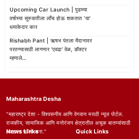
Upcoming Car Launch | पुढच्या
वर्षाच्या सुरुवातीला लाँच होऊ शकतात ‘या’
धमाकेदार कार
Rishabh Pant | ऋषभ पंतला मैदानावर
परतण्यासाठी लागणार ‘एवढा’ वेळ, डॉक्टर
म्हणाले…
Maharashtra Desha
"महाराष्ट्र देशा - विश्वसनीय आणि वेगवान मराठी न्यूज पोर्टल.
राजकीय, सामाजिक आणि मनोरंजन क्षेत्रातील अचूक बातम्यांसाठी
News Links
Quick Links
आम्हाला फॉलो करा."