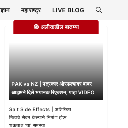
रज्ञान
महाराष्ट्र
LIVE BLOG
🧭 अलीकडील बातम्या
PAK vs NZ | पत्रकार ओरडल्यावर बाबर
आझमने दिले भयानक रिएक्शन, पाहा VIDEO
Salt Side Effects | अतिरिक्त
मिठाचे सेवन केल्याने निर्माण होऊ
शकतात ‘या’ समस्या