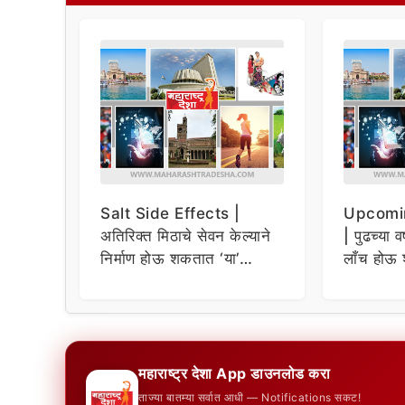
Salt Side Effects |
Upcomi
अतिरिक्त मिठाचे सेवन केल्याने
| पुढच्या व
निर्माण होऊ शकतात ‘या’
लाँच होऊ 
समस्या
धमाकेदार 
महाराष्ट्र देशा App डाउनलोड करा
ताज्या बातम्या सर्वात आधी — Notifications सकट!