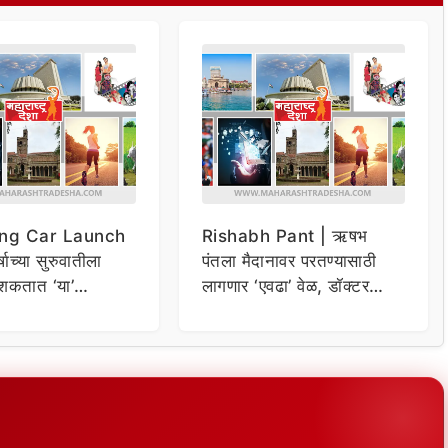
ng Car Launch
Rishabh Pant | ऋषभ
र्षाच्या सुरुवातीला
पंतला मैदानावर परतण्यासाठी
शकतात ‘या’
लागणार ‘एवढा’ वेळ, डॉक्टर
कार
म्हणाले…