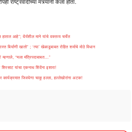
ाष्ट्रवादीच्या मंत्र्यांनी केला होता.
ात आहे”; धैर्यशील माने यांचे वक्तव्य चर्चेत
त बिर्याणी खातो” ; ‘त्या’ खेळाडूबाबत रोहित शर्माचे मोठे विधान
! म्हणाले, “मला मंत्रिपदाबाबत…”
शिरसाट यांचा एकनाथ शिंदेंना इशारा!
र्यक्रमात जिवघेणा चाकू हल्ला, हल्लेखोरांना अटक!