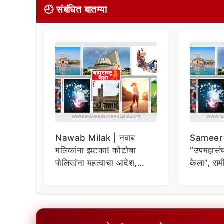
🕘 संबंधित बातम्या
Nawab Milak | नवाब
Sameer
मलिकांना झटका! कोर्टाचा
“उपमहासं
पोलिसांना महत्वाचा आदेश,
केला”, समी
अ‍ॅट्रोसिटीचा गुन्हा दाखल होणार
एनसीबीवर