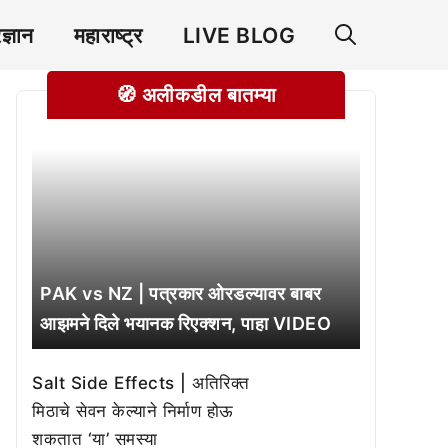
रज्ञान
महाराष्ट्र
LIVE BLOG
🧭 अलीकडील बातम्या
PAK vs NZ | पत्रकार ओरडल्यावर बाबर
आझमने दिले भयानक रिएक्शन, पाहा VIDEO
Salt Side Effects | अतिरिक्त
मिठाचे सेवन केल्याने निर्माण होऊ
शकतात ‘या’ समस्या