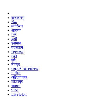
राजकारण
खेळ
मनोरंजन
आरोग्य
गुन्हे
कृषी
हवामान
तंत्रज्ञान
महाराष्ट्र
मुंबई
पुणे
नागपूर
छत्रपती संभाजीनगर
नाशिक
अहिल्यानगर
कोल्हापूर
सातारा
भारत
Live Blog