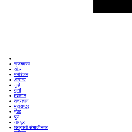
राजकारण
खेळ
मनोरंजन
आरोग्य
गुन्हे
कृषी
हवामान
तंत्रज्ञान
महाराष्ट्र
मुंबई
पुणे
नागपूर
छत्रपती संभाजीनगर