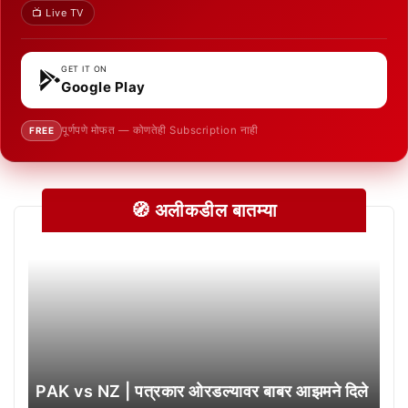
📺 Live TV
GET IT ON
Google Play
पूर्णपणे मोफत — कोणतेही Subscription नाही
FREE
🧭 अलीकडील बातम्या
PAK vs NZ | पत्रकार ओरडल्यावर बाबर आझमने दिले