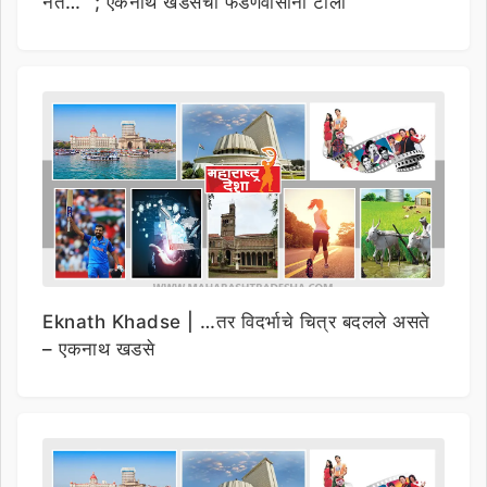
नेते…” ; एकनाथ खडसेंची फडणवीसांना टोला
Eknath Khadse | …तर विदर्भाचे चित्र बदलले असते
– एकनाथ खडसे