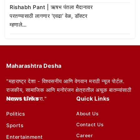
Rishabh Pant | ऋषभ पंतला मैदानावर
परतण्यासाठी लागणार ‘एवढा’ वेळ, डॉक्टर
म्हणाले…
Maharashtra Desha
"महाराष्ट्र देशा - विश्वसनीय आणि वेगवान मराठी न्यूज पोर्टल.
राजकीय, सामाजिक आणि मनोरंजन क्षेत्रातील अचूक बातम्यांसाठी
News Links
Quick Links
आम्हाला फॉलो करा."
Politics
About Us
Contact Us
Sports
Career
Entertainment