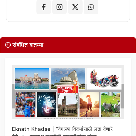
🕘 संबंधित बातम्या
Eknath Khadse | “वेगळ्या विदर्भासाठी लढा देणारे