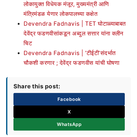
लोकायुक्त विधेयक मंजूर, मुख्यमंत्री आणि
मंत्रिमंडळ येणार लोकपालच्या कक्षेत
Devendra Fadnavis | TET घोटाळ्याबाबत
देवेंद्र फडणवीसांकडून अब्दुल सत्तार यांना क्लीन
चिट
Devendra Fadnavis | ‘टीईटी’संदर्भात
चौकशी करणार ; देवेंद्र फडणवीस यांची घोषणा
Share this post:
Facebook
X
WhatsApp