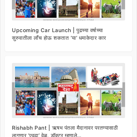
Upcoming Car Launch | पुढच्या वर्षाच्या
सुरुवातीला लाँच होऊ शकतात ‘या’ धमाकेदार कार
Rishabh Pant | ऋषभ पंतला मैदानावर परतण्यासाठी
लागणार ‘एवढा’ वेळ, डॉक्टर म्हणाले…