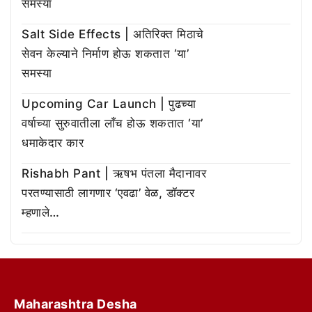
समस्या
Salt Side Effects | अतिरिक्त मिठाचे
सेवन केल्याने निर्माण होऊ शकतात ‘या’
समस्या
Upcoming Car Launch | पुढच्या
वर्षाच्या सुरुवातीला लाँच होऊ शकतात ‘या’
धमाकेदार कार
Rishabh Pant | ऋषभ पंतला मैदानावर
परतण्यासाठी लागणार ‘एवढा’ वेळ, डॉक्टर
म्हणाले…
Maharashtra Desha