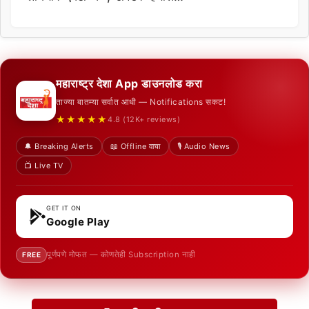
महाराष्ट्र देशा App डाउनलोड करा
ताज्या बातम्या सर्वात आधी — Notifications सकट!
★★★★★
4.8 (12K+ reviews)
🔔 Breaking Alerts
📖 Offline वाचा
🎙️ Audio News
📺 Live TV
GET IT ON
Google Play
पूर्णपणे मोफत — कोणतेही Subscription नाही
FREE