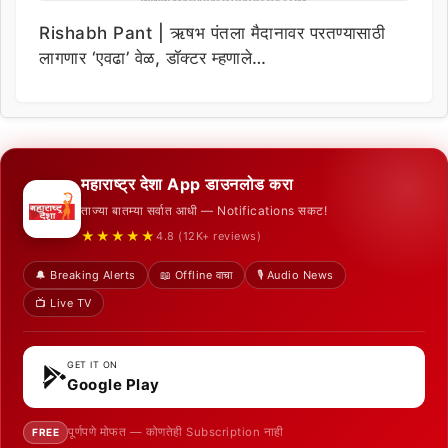
Rishabh Pant | ऋषभ पंतला मैदानावर परतण्यासाठी
लागणार ‘एवढा’ वेळ, डॉक्टर म्हणाले…
महाराष्ट्र देशा App डाउनलोड करा
ताज्या बातम्या सर्वात आधी — Notifications सकट!
★★★★★
4.8 (12K+ reviews)
🔔 Breaking Alerts
📖 Offline वाचा
🎙️ Audio News
📺 Live TV
GET IT ON
Google Play
पूर्णपणे मोफत — कोणतेही Subscription नाही
FREE