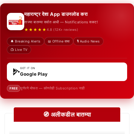
महाराष्ट्र देशा App डाउनलोड करा
ताज्या बातम्या सर्वात आधी — Notifications सकट!
★★★★★
4.8 (12K+ reviews)
🔔 Breaking Alerts
📖 Offline वाचा
🎙️ Audio News
📺 Live TV
GET IT ON
Google Play
पूर्णपणे मोफत — कोणतेही Subscription नाही
FREE
🧭 अलीकडील बातम्या