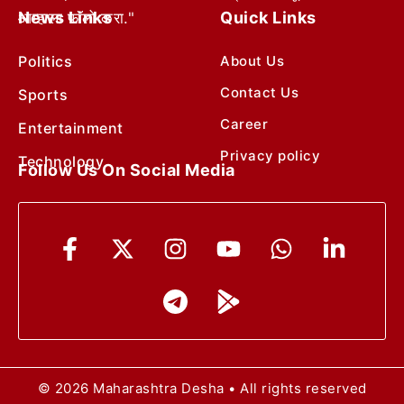
News Links
Quick Links
आम्हाला फॉलो करा."
Politics
About Us
Contact Us
Sports
Career
Entertainment
Privacy policy
Technology
Follow Us On Social Media
© 2026 Maharashtra Desha • All rights reserved