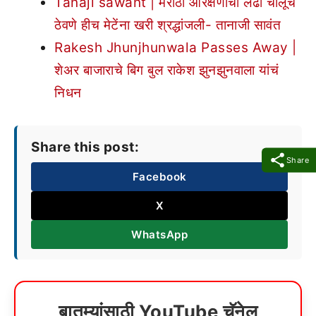
Tanaji sawant | मराठा आरक्षणाचा लढा चालूच
ठेवणे हीच मेटेंना खरी श्रद्धांजली- तानाजी सावंत
Rakesh Jhunjhunwala Passes Away |
शेअर बाजाराचे बिग बुल राकेश झुनझुनवाला यांचं
निधन
Share this post:
Share
Facebook
X
WhatsApp
बातम्यांसाठी YouTube चॅनेल