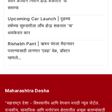
सेवन केल्याने निर्माण होऊ शकतात ‘या’
समस्या
Upcoming Car Launch | पुढच्या
वर्षाच्या सुरुवातीला लाँच होऊ शकतात ‘या’
धमाकेदार कार
Rishabh Pant | ऋषभ पंतला मैदानावर
परतण्यासाठी लागणार ‘एवढा’ वेळ, डॉक्टर
म्हणाले…
Maharashtra Desha
"महाराष्ट्र देशा - विश्वसनीय आणि वेगवान मराठी न्यूज पोर्टल.
राजकीय, सामाजिक आणि मनोरंजन क्षेत्रातील अचूक बातम्यांसाठी