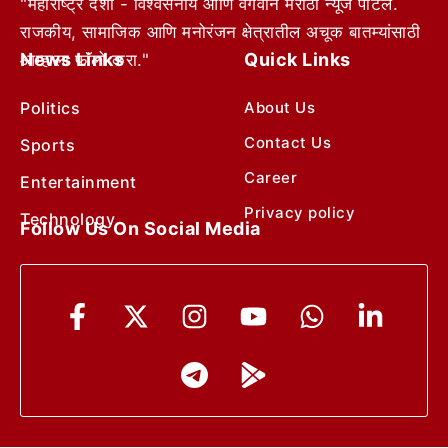
"महाराष्ट्र देशा - विश्वसनीय आणि वेगवान मराठी न्यूज पोर्टल.
राजकीय, सामाजिक आणि मनोरंजन क्षेत्रातील अचूक बातम्यांसाठी
News Links
Quick Links
आम्हाला फॉलो करा."
Politics
About Us
Contact Us
Sports
Career
Entertainment
Privacy policy
Technology
Follow Us On Social Media