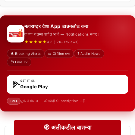
महाराष्ट्र देशा App डाउनलोड करा
ताज्या बातम्या सर्वात आधी — Notifications सकट!
★★★★★
4.8 (12K+ reviews)
🔔 Breaking Alerts
📖 Offline वाचा
🎙️ Audio News
📺 Live TV
GET IT ON
Google Play
पूर्णपणे मोफत — कोणतेही Subscription नाही
FREE
🧭 अलीकडील बातम्या