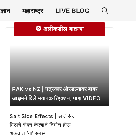
रज्ञान
महाराष्ट्र
LIVE BLOG
🧭 अलीकडील बातम्या
PAK vs NZ | पत्रकार ओरडल्यावर बाबर
आझमने दिले भयानक रिएक्शन, पाहा VIDEO
Salt Side Effects | अतिरिक्त
मिठाचे सेवन केल्याने निर्माण होऊ
शकतात ‘या’ समस्या