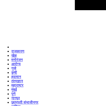
राजकारण
खेळ
मनोरंजन
आरोग्य
गुन्हे
कृषी
हवामान
तंत्रज्ञान
महाराष्ट्र
मुंबई
पुणे
नागपूर
छत्रपती संभाजीनगर