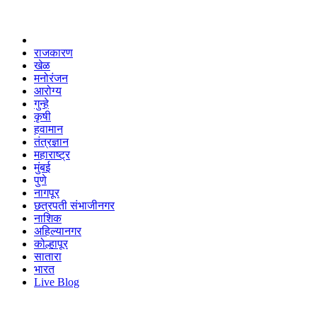
राजकारण
खेळ
मनोरंजन
आरोग्य
गुन्हे
कृषी
हवामान
तंत्रज्ञान
महाराष्ट्र
मुंबई
पुणे
नागपूर
छत्रपती संभाजीनगर
नाशिक
अहिल्यानगर
कोल्हापूर
सातारा
भारत
Live Blog