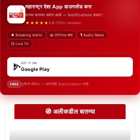
महाराष्ट्र देशा App डाउनलोड करा
ताज्या बातम्या सर्वात आधी — Notifications सकट!
★★★★★
4.8 (12K+ reviews)
🔔 Breaking Alerts
📖 Offline वाचा
🎙️ Audio News
📺 Live TV
GET IT ON
Google Play
पूर्णपणे मोफत — कोणतेही Subscription नाही
FREE
🧭 अलीकडील बातम्या