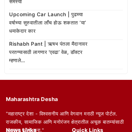
समस्या
Upcoming Car Launch | पुढच्या
वर्षाच्या सुरुवातीला लाँच होऊ शकतात ‘या’
धमाकेदार कार
Rishabh Pant | ऋषभ पंतला मैदानावर
परतण्यासाठी लागणार ‘एवढा’ वेळ, डॉक्टर
म्हणाले…
Maharashtra Desha
"महाराष्ट्र देशा - विश्वसनीय आणि वेगवान मराठी न्यूज पोर्टल.
राजकीय, सामाजिक आणि मनोरंजन क्षेत्रातील अचूक बातम्यांसाठी
News Links
Quick Links
आम्हाला फॉलो करा."