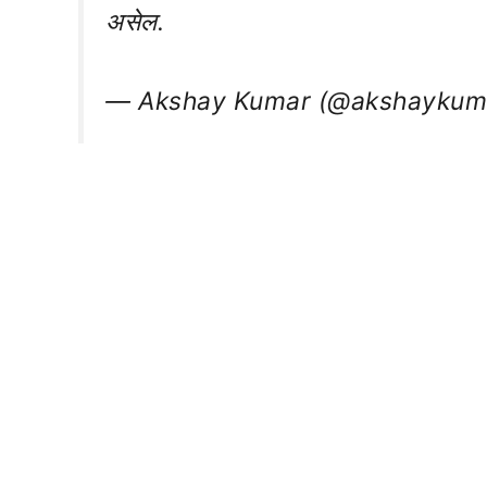
असेल.
— Akshay Kumar (@akshaykum