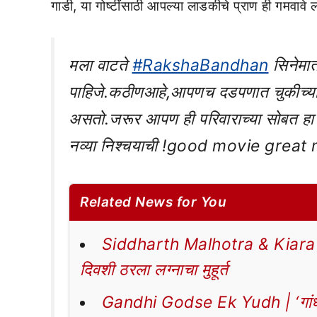
गाडी, या गोष्टींसाठी आपल्या लाडकीचे प्राण ही गमवावे ला
मला वाटते
#RakshaBandhan
सिनेमा
पाहिजे.कठीणआहे,आपणच दडपणात चुकीच्या
असतो.जरूर आपण ही परिवाराच्या सोबत हा स
नव्या निश्चयाची !good movie gre
Related News for You
Siddharth Malhotra & Kiara Adva
दिवशी ठरला लग्नाचा मुहूर्त
Gandhi Godse Ek Yudh | ‘गांधी-ग