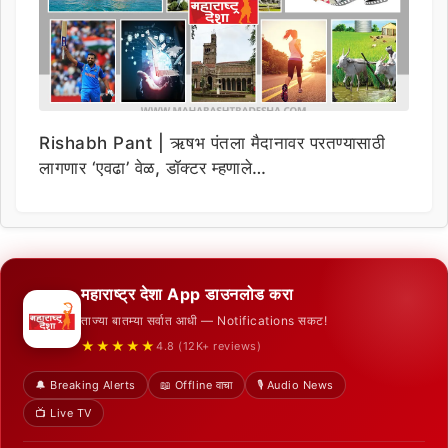
Rishabh Pant | ऋषभ पंतला मैदानावर परतण्यासाठी
लागणार ‘एवढा’ वेळ, डॉक्टर म्हणाले…
महाराष्ट्र देशा App डाउनलोड करा
ताज्या बातम्या सर्वात आधी — Notifications सकट!
★★★★★
4.8 (12K+ reviews)
🔔 Breaking Alerts
📖 Offline वाचा
🎙️ Audio News
📺 Live TV