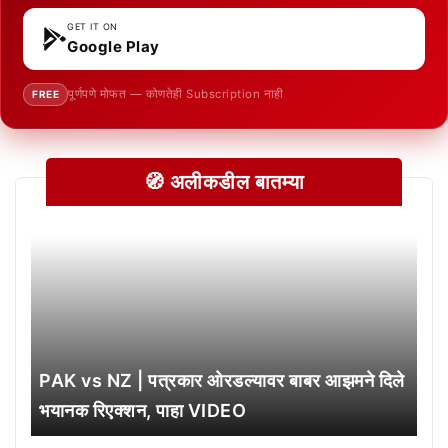
GET IT ON
Google Play
पूर्णपणे मोफत — कोणतेही Subscription नाही
FREE
🧭 अलीकडील बातम्या
PAK vs NZ | पत्रकार ओरडल्यावर बाबर आझमने दिले
भयानक रिएक्शन, पाहा VIDEO