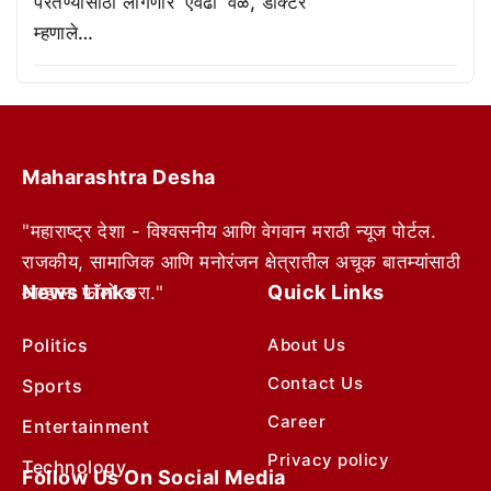
परतण्यासाठी लागणार ‘एवढा’ वेळ, डॉक्टर
म्हणाले…
Maharashtra Desha
"महाराष्ट्र देशा - विश्वसनीय आणि वेगवान मराठी न्यूज पोर्टल.
राजकीय, सामाजिक आणि मनोरंजन क्षेत्रातील अचूक बातम्यांसाठी
News Links
Quick Links
आम्हाला फॉलो करा."
Politics
About Us
Contact Us
Sports
Career
Entertainment
Privacy policy
Technology
Follow Us On Social Media