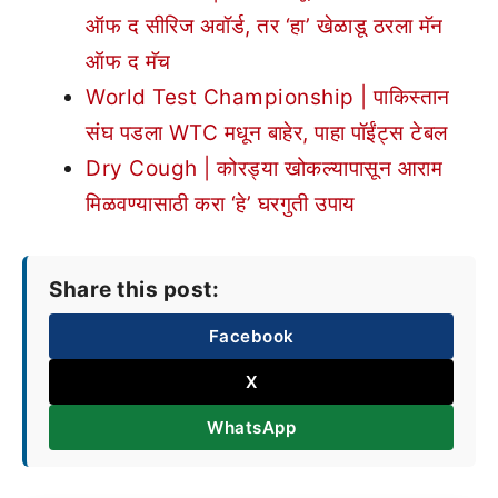
ऑफ द सीरिज अवॉर्ड, तर ‘हा’ खेळाडू ठरला मॅन
ऑफ द मॅच
World Test Championship | पाकिस्तान
संघ पडला WTC मधून बाहेर, पाहा पॉईंट्स टेबल
Dry Cough | कोरड्या खोकल्यापासून आराम
मिळवण्यासाठी करा ‘हे’ घरगुती उपाय
Share this post:
Facebook
X
WhatsApp