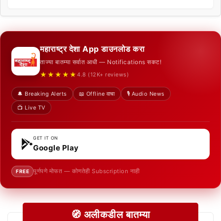
महाराष्ट्र देशा App डाउनलोड करा
ताज्या बातम्या सर्वात आधी — Notifications सकट!
★★★★★
4.8 (12K+ reviews)
🔔 Breaking Alerts
📖 Offline वाचा
🎙️ Audio News
📺 Live TV
GET IT ON
Google Play
पूर्णपणे मोफत — कोणतेही Subscription नाही
FREE
🧭 अलीकडील बातम्या