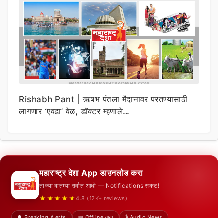
Rishabh Pant | ऋषभ पंतला मैदानावर परतण्यासाठी
लागणार ‘एवढा’ वेळ, डॉक्टर म्हणाले…
महाराष्ट्र देशा App डाउनलोड करा
ताज्या बातम्या सर्वात आधी — Notifications सकट!
★★★★★
4.8 (12K+ reviews)
🔔 Breaking Alerts
📖 Offline वाचा
🎙️ Audio News