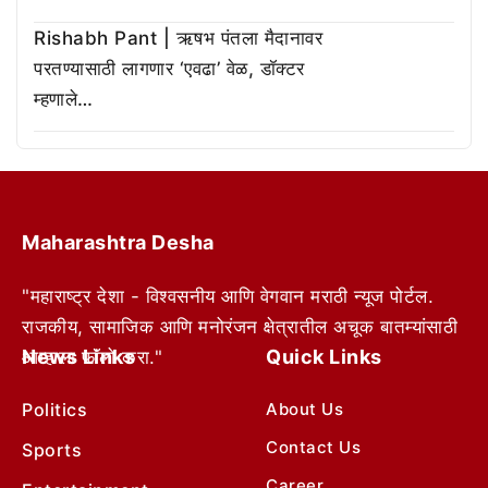
Rishabh Pant | ऋषभ पंतला मैदानावर
परतण्यासाठी लागणार ‘एवढा’ वेळ, डॉक्टर
म्हणाले…
Maharashtra Desha
"महाराष्ट्र देशा - विश्वसनीय आणि वेगवान मराठी न्यूज पोर्टल.
राजकीय, सामाजिक आणि मनोरंजन क्षेत्रातील अचूक बातम्यांसाठी
News Links
Quick Links
आम्हाला फॉलो करा."
Politics
About Us
Contact Us
Sports
Career