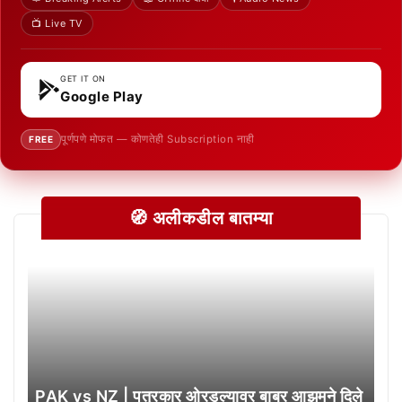
📺 Live TV
GET IT ON
Google Play
पूर्णपणे मोफत — कोणतेही Subscription नाही
FREE
🧭 अलीकडील बातम्या
PAK vs NZ | पत्रकार ओरडल्यावर बाबर आझमने दिले