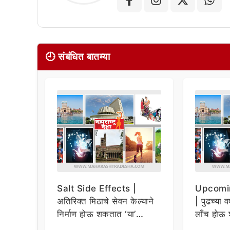
🕘 संबंधित बातम्या
Salt Side Effects |
Upcomi
अतिरिक्त मिठाचे सेवन केल्याने
| पुढच्या व
निर्माण होऊ शकतात ‘या’
लाँच होऊ 
समस्या
धमाकेदार 