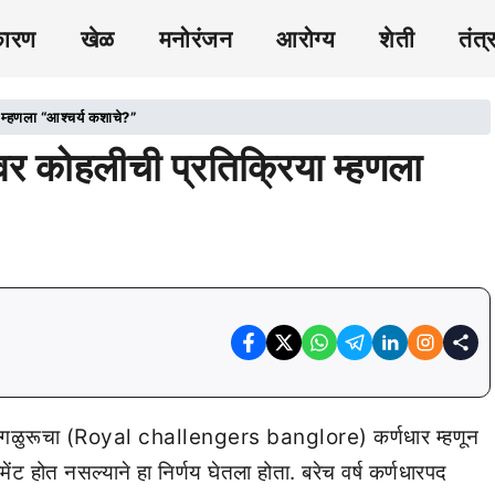
कारण
खेळ
मनोरंजन
आरोग्य
शेती
तंत्
म्हणला “आश्चर्य कशाचे?”
र कोहलीची प्रतिक्रिया म्हणला
 बंगळुरूचा (Royal challengers banglore) कर्णधार म्हणून
जमेंट होत नसल्याने हा निर्णय घेतला होता. बरेच वर्ष कर्णधारपद