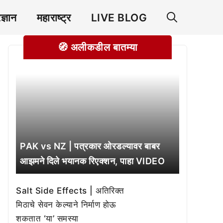
रज्ञान
महाराष्ट्र
LIVE BLOG
🧭 अलीकडील बातम्या
PAK vs NZ | पत्रकार ओरडल्यावर बाबर
आझमने दिले भयानक रिएक्शन, पाहा VIDEO
Salt Side Effects | अतिरिक्त
मिठाचे सेवन केल्याने निर्माण होऊ
शकतात ‘या’ समस्या