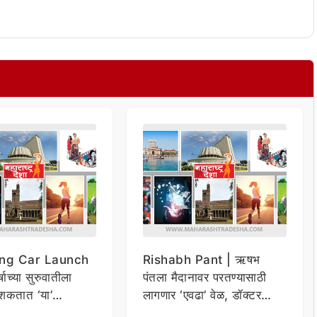
ng Car Launch
Rishabh Pant | ऋषभ
र्षाच्या सुरुवातीला
पंतला मैदानावर परतण्यासाठी
शकतात ‘या’
लागणार ‘एवढा’ वेळ, डॉक्टर
कार
म्हणाले…