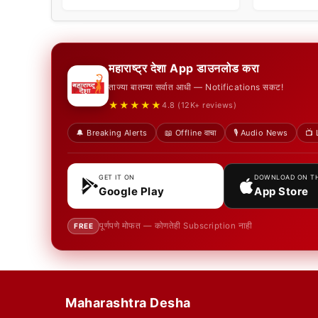
महाराष्ट्र देशा App डाउनलोड करा
ताज्या बातम्या सर्वात आधी — Notifications सकट!
★★★★★
4.8 (12K+ reviews)
🔔 Breaking Alerts
📖 Offline वाचा
🎙️ Audio News
📺 
GET IT ON
DOWNLOAD ON T
Google Play
App Store
पूर्णपणे मोफत — कोणतेही Subscription नाही
FREE
Maharashtra Desha