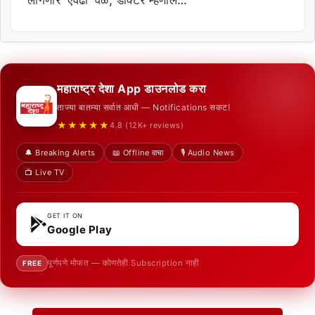
लागणार ‘एवढा’ वेळ, डॉक्टर म्हणाले…
महाराष्ट्र देशा App डाउनलोड करा
ताज्या बातम्या सर्वात आधी — Notifications सकट!
★★★★★
4.8 (12K+ reviews)
🔔 Breaking Alerts
📖 Offline वाचा
🎙️ Audio News
📺 Live TV
GET IT ON
Google Play
पूर्णपणे मोफत — कोणतेही Subscription नाही
FREE