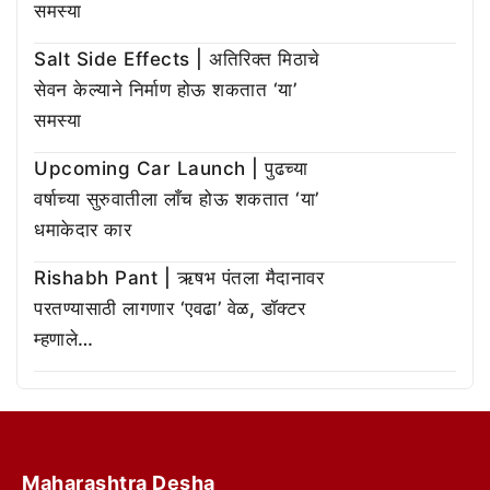
समस्या
Salt Side Effects | अतिरिक्त मिठाचे
सेवन केल्याने निर्माण होऊ शकतात ‘या’
समस्या
Upcoming Car Launch | पुढच्या
वर्षाच्या सुरुवातीला लाँच होऊ शकतात ‘या’
धमाकेदार कार
Rishabh Pant | ऋषभ पंतला मैदानावर
परतण्यासाठी लागणार ‘एवढा’ वेळ, डॉक्टर
म्हणाले…
Maharashtra Desha