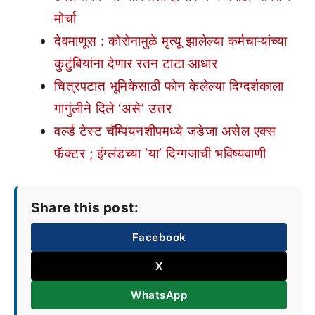
मोर्चा
देवमाणूस : कोरोनामुळे मृत्यू झालेल्या कर्मचाऱ्यांच्या
कुटुंबियांना देणार रतन टाटा आधार
चित्रपटात भूमिकेसाठी फोन केलेल्या दिग्दर्शकाला
गागुंलीने दिले ‘असे’ उत्तर
वर्ल्ड टेस्ट चॅम्पियनशीपमध्ये जडेजा असेल एक्स
फॅक्टर ; इंग्लंडच्या ‘या’ दिग्गजाची भविष्यवाणी
Share this post:
Facebook
X
WhatsApp