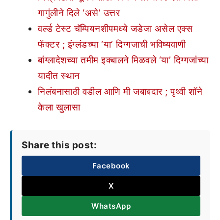
गागुंलीने दिले ‘असे’ उत्तर
वर्ल्ड टेस्ट चॅम्पियनशीपमध्ये जडेजा असेल एक्स
फॅक्टर ; इंग्लंडच्या ‘या’ दिग्गजाची भविष्यवाणी
बांग्लादेशच्या तमीम इक्बालने मिळवले ‘या’ दिग्गजांच्या
यादीत स्थान
निलंबनासाठी वडील आणि मी जबाबदार ; पृथ्वी शॉने
केला खुलासा
Share this post:
Facebook
X
WhatsApp