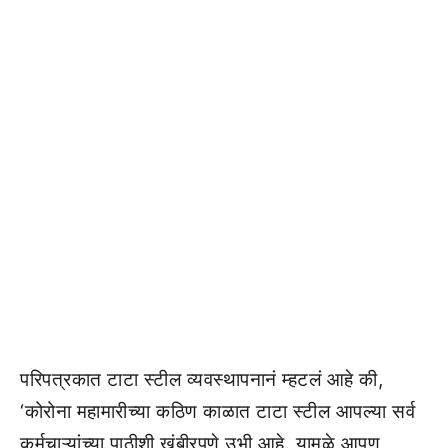
परिपत्रकात टाटा स्टील व्यवस्थापनानं म्हटलं आहे की,
‘कोरोना महामारीच्या कठिण काळात टाटा स्टील आपल्या सर्व
कर्मचाऱ्यांच्या पाठीशी खंबीरपणे उभी आहे. यामुळे आपण