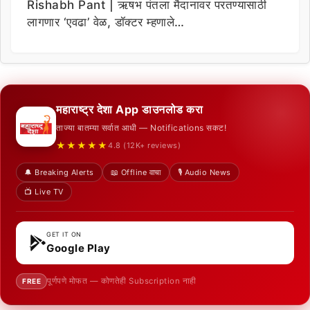
Rishabh Pant | ऋषभ पंतला मैदानावर परतण्यासाठी
लागणार ‘एवढा’ वेळ, डॉक्टर म्हणाले…
महाराष्ट्र देशा App डाउनलोड करा
ताज्या बातम्या सर्वात आधी — Notifications सकट!
★★★★★
4.8 (12K+ reviews)
🔔 Breaking Alerts
📖 Offline वाचा
🎙️ Audio News
📺 Live TV
GET IT ON
Google Play
पूर्णपणे मोफत — कोणतेही Subscription नाही
FREE