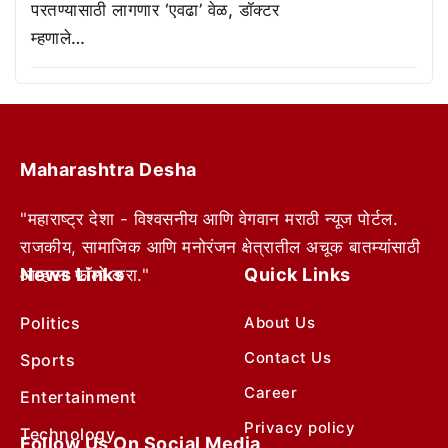
परतण्यासाठी लागणार ‘एवढा’ वेळ, डॉक्टर
म्हणाले…
Maharashtra Desha
"महाराष्ट्र देशा - विश्वसनीय आणि वेगवान मराठी न्यूज पोर्टल.
राजकीय, सामाजिक आणि मनोरंजन क्षेत्रातील अचूक बातम्यांसाठी
News Links
Quick Links
आम्हाला फॉलो करा."
Politics
About Us
Contact Us
Sports
Career
Entertainment
Privacy policy
Technology
Follow Us On Social Media