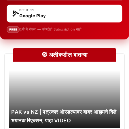
GET IT ON
Google Play
पूर्णपणे मोफत — कोणतेही Subscription नाही
FREE
🧭 अलीकडील बातम्या
PAK vs NZ | पत्रकार ओरडल्यावर बाबर आझमने दिले
भयानक रिएक्शन, पाहा VIDEO