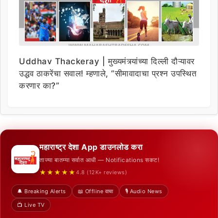
Uddhav Thackeray | मुख्यमंत्र्यांच्या दिल्ली दौऱ्यावर
उद्धव ठाकरेंचा सवाल! म्हणाले, “सीमावादाचा प्रश्न उपस्थित
करणार का?”
महाराष्ट्र देशा App डाउनलोड करा
ताज्या बातम्या सर्वात आधी — Notifications सकट!
★★★★★
4.8 (12K+ reviews)
🔔 Breaking Alerts
📖 Offline वाचा
🎙️ Audio News
📺 Live TV