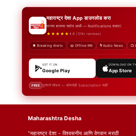
महाराष्ट्र देशा App डाउनलोड करा
ताज्या बातम्या सर्वात आधी — Notifications सकट!
★★★★★
4.8 (12K+ reviews)
🔔 Breaking Alerts
📖 Offline वाचा
🎙️ Audio News
📺 
GET IT ON
DOWNLOAD ON T
Google Play
App Store
पूर्णपणे मोफत — कोणतेही Subscription नाही
FREE
Maharashtra Desha
"महाराष्ट्र देशा - विश्वसनीय आणि वेगवान मराठी