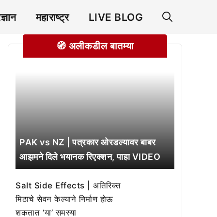
रज्ञान
महाराष्ट्र
LIVE BLOG
🧭 अलीकडील बातम्या
PAK vs NZ | पत्रकार ओरडल्यावर बाबर
आझमने दिले भयानक रिएक्शन, पाहा VIDEO
Salt Side Effects | अतिरिक्त
मिठाचे सेवन केल्याने निर्माण होऊ
शकतात ‘या’ समस्या