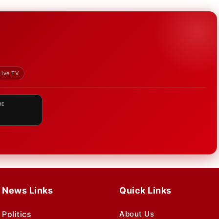
Live TV
HE
News Links
Quick Links
Politics
About Us