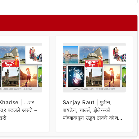
Khadse | …तर
Sanjay Raut | पुतीन,
चित्र बदलले असते –
बायडेन, चार्ल्स, झेलेन्स्की
डसे
यांच्याकडून उद्धव ठाकरे कोण
विचारणा ; संजय राऊतांचा दावा