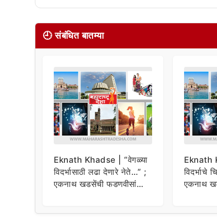
🕘 संबंधित बातम्या
Eknath Khadse | “वेगळ्या
Eknath 
विदर्भासाठी लढा देणारे नेते…” ;
विदर्भाचे 
एकनाथ खडसेंची फडणवीसांना
एकनाथ ख
टोला