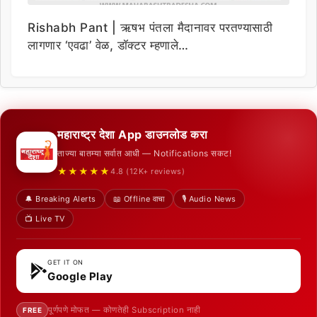
Rishabh Pant | ऋषभ पंतला मैदानावर परतण्यासाठी
लागणार ‘एवढा’ वेळ, डॉक्टर म्हणाले…
महाराष्ट्र देशा App डाउनलोड करा
ताज्या बातम्या सर्वात आधी — Notifications सकट!
★★★★★
4.8 (12K+ reviews)
🔔 Breaking Alerts
📖 Offline वाचा
🎙️ Audio News
📺 Live TV
GET IT ON
Google Play
पूर्णपणे मोफत — कोणतेही Subscription नाही
FREE