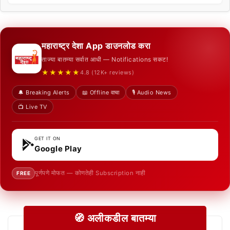
महाराष्ट्र देशा App डाउनलोड करा
ताज्या बातम्या सर्वात आधी — Notifications सकट!
★★★★★
4.8 (12K+ reviews)
🔔 Breaking Alerts
📖 Offline वाचा
🎙️ Audio News
📺 Live TV
GET IT ON
Google Play
पूर्णपणे मोफत — कोणतेही Subscription नाही
FREE
🧭 अलीकडील बातम्या