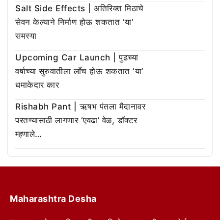
Salt Side Effects | अतिरिक्त मिठाचे
सेवन केल्याने निर्माण होऊ शकतात ‘या’
समस्या
Upcoming Car Launch | पुढच्या
वर्षाच्या सुरुवातीला लाँच होऊ शकतात ‘या’
धमाकेदार कार
Rishabh Pant | ऋषभ पंतला मैदानावर
परतण्यासाठी लागणार ‘एवढा’ वेळ, डॉक्टर
म्हणाले…
Maharashtra Desha