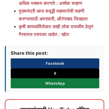
अधिक भक्कम करणारे : अशोक चव्हाण
मुख्यमंत्री आज समृद्धी महामार्गाची पाहणी
करण्यासाठी अमरावती, औरंगाबाद जिल्ह्यात
कृषी कायद्यांविरोधात काही लोक राजकीय हेतूनं
गैरसमज पसरवत आहेत : खोत
Share this post:
Facebook
X
WhatsApp