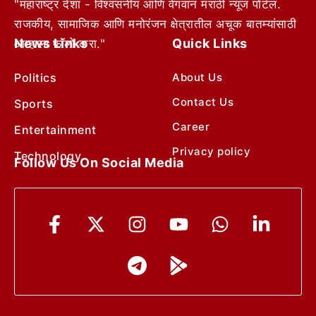
"महाराष्ट्र देशा - विश्वसनीय आणि वेगवान मराठी न्यूज पोर्टल.
राजकीय, सामाजिक आणि मनोरंजन क्षेत्रातील अचूक बातम्यांसाठी
News Links
Quick Links
आम्हाला फॉलो करा."
Politics
About Us
Contact Us
Sports
Career
Entertainment
Privacy policy
Technology
Follow Us On Social Media