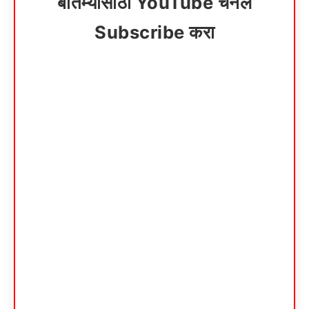
बातम्यांसाठी YouTube चॅनेल
Subscribe करा