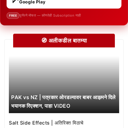
Google Play
पूर्णपणे मोफत — कोणतेही Subscription नाही
FREE
🧭 अलीकडील बातम्या
PAK vs NZ | पत्रकार ओरडल्यावर बाबर आझमने दिले
भयानक रिएक्शन, पाहा VIDEO
Salt Side Effects | अतिरिक्त मिठाचे