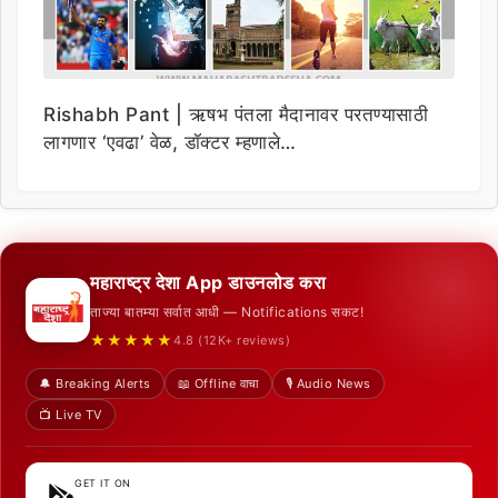
Rishabh Pant | ऋषभ पंतला मैदानावर परतण्यासाठी
लागणार ‘एवढा’ वेळ, डॉक्टर म्हणाले…
महाराष्ट्र देशा App डाउनलोड करा
ताज्या बातम्या सर्वात आधी — Notifications सकट!
★★★★★
4.8 (12K+ reviews)
🔔 Breaking Alerts
📖 Offline वाचा
🎙️ Audio News
📺 Live TV
GET IT ON