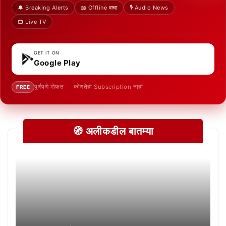
🔔 Breaking Alerts
📖 Offline वाचा
🎙️ Audio News
📺 Live TV
GET IT ON
Google Play
पूर्णपणे मोफत — कोणतेही Subscription नाही
FREE
🧭 अलीकडील बातम्या