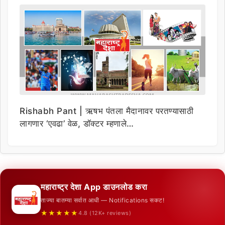
Rishabh Pant | ऋषभ पंतला मैदानावर परतण्यासाठी
लागणार ‘एवढा’ वेळ, डॉक्टर म्हणाले…
महाराष्ट्र देशा App डाउनलोड करा
ताज्या बातम्या सर्वात आधी — Notifications सकट!
★★★★★
4.8 (12K+ reviews)