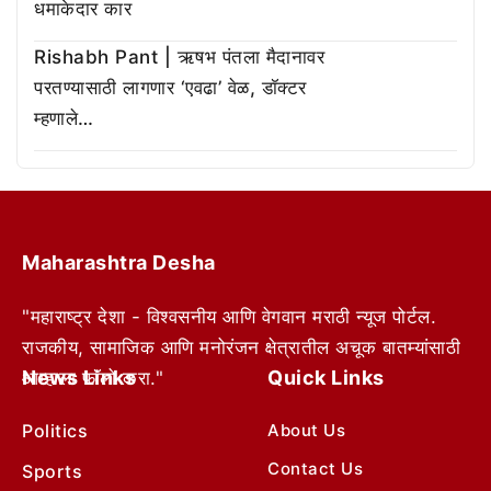
धमाकेदार कार
Rishabh Pant | ऋषभ पंतला मैदानावर
परतण्यासाठी लागणार ‘एवढा’ वेळ, डॉक्टर
म्हणाले…
Maharashtra Desha
"महाराष्ट्र देशा - विश्वसनीय आणि वेगवान मराठी न्यूज पोर्टल.
राजकीय, सामाजिक आणि मनोरंजन क्षेत्रातील अचूक बातम्यांसाठी
News Links
Quick Links
आम्हाला फॉलो करा."
Politics
About Us
Contact Us
Sports