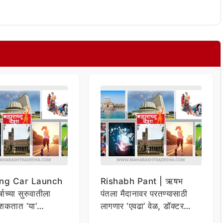
ng Car Launch
Rishabh Pant | ऋषभ
र्षाच्या सुरुवातीला
पंतला मैदानावर परतण्यासाठी
शकतात ‘या’
लागणार ‘एवढा’ वेळ, डॉक्टर
कार
म्हणाले…