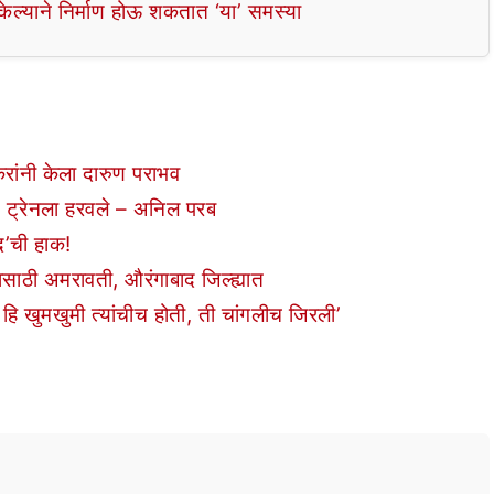
ल्याने निर्माण होऊ शकतात ‘या’ समस्या
रकरांनी केला दारुण पराभव
ट ट्रेनला हरवले – अनिल परब
ंद’ची हाक!
यासाठी अमरावती, औरंगाबाद जिल्ह्यात
ि खुमखुमी त्यांचीच होती, ती चांगलीच जिरली’