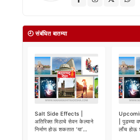
🕘 संबंधित बातम्या
Salt Side Effects |
Upcomi
अतिरिक्त मिठाचे सेवन केल्याने
| पुढच्या व
निर्माण होऊ शकतात ‘या’
लाँच होऊ 
समस्या
धमाकेदार 