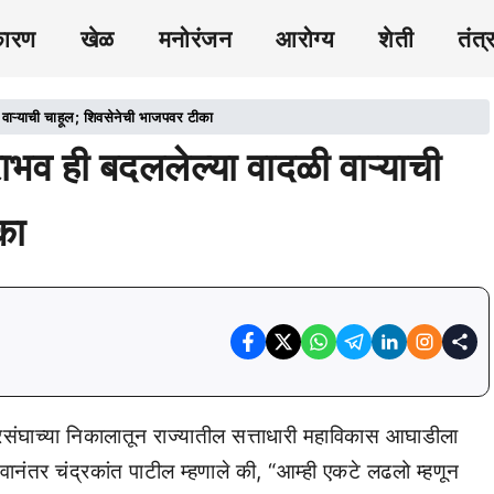
कारण
खेळ
मनोरंजन
आरोग्य
शेती
तंत्
 वाऱ्याची चाहूल; शिवसेनेची भाजपवर टीका
ाभव ही बदललेल्या वादळी वाऱ्याची
का
ंघाच्या निकालातून राज्यातील सत्ताधारी महाविकास आघाडीला
नंतर चंद्रकांत पाटील म्हणाले की, “आम्ही एकटे लढलो म्हणून