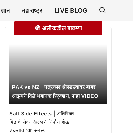
रज्ञान
महाराष्ट्र
LIVE BLOG
🧭 अलीकडील बातम्या
PAK vs NZ | पत्रकार ओरडल्यावर बाबर
आझमने दिले भयानक रिएक्शन, पाहा VIDEO
Salt Side Effects | अतिरिक्त
मिठाचे सेवन केल्याने निर्माण होऊ
शकतात ‘या’ समस्या