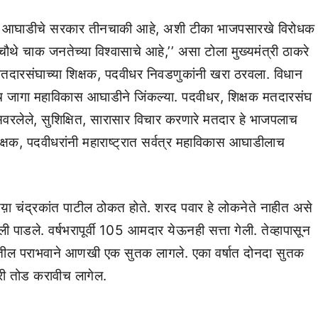
कास आघाडीचे सरकार तीनचाकी आहे, अशी टीका भाजपसारखे विरोधक
थे चाक जनतेच्या विश्वासाचे आहे,’’ असा टोला मुख्यमंत्री ठाकरे
ा मतदारसंघाच्या शिक्षक, पदवीधर निवडणुकांनी खरा ठरवला. विधान
पाच जागा महाविकास आघाडीने जिंकल्या. पदवीधर, शिक्षक मतदारसंघ
सवरलेले, सुशिक्षित, सारासार विचार करणारे मतदार हे भाजपलाच
षक, पदवीधरांनी महाराष्ट्रात सर्वत्र महाविकास आघाडीलाच
ळय़ा चंद्रकांत पाटील ठोकत होते. शरद पवार हे लोकनेते नाहीत असे
खाली पाडले. वर्षभरापूर्वी 105 आमदार येऊनही सत्ता गेली. तेव्हापासून
यातील पराभवाने आणखी एक सुतक लागले. एका वर्षात दोनदा सुतक
ीतरी तोड करावीच लागेल.