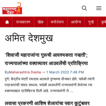
M
राजकारण
राजकारण
खेळ
खेळ
मनोरंजन
मनोरंजन
आरोग्य
आरोग्य
गुन्हे
गुन्हे
कृष
कृष
अमित देशमुख
‘शिवाजी महाराजांना गुरूची आवश्यकता नव्हती’;
राज्यपालांच्या वक्तव्यावर आठवलेंची प्रतिक्रिया
By
Maharashtra Desha
1 March 2022 7:48 PM
—
पुणे: केंद्रीय मंत्री रामदास आठवले पुण्याच्या दौऱ्यावर होते. यावेळी त्यांनी
पत्रकारांशी संवाद साधला. यावेळी आठवलेंनी राज्यपालांनी केलेल्या त्या
वक्तव्याबद्दल प्रतिक्रिया दिली आहे. राज्यपालांनी जे ...
लवासा प्रकरणी आशिष शेलारांचा पवार कुटुंबावर