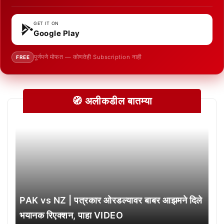
GET IT ON
Google Play
पूर्णपणे मोफत — कोणतेही Subscription नाही
FREE
🧭 अलीकडील बातम्या
PAK vs NZ | पत्रकार ओरडल्यावर बाबर आझमने दिले
भयानक रिएक्शन, पाहा VIDEO