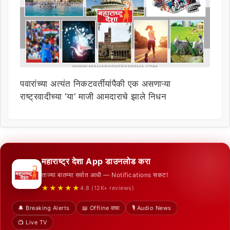
पवारांच्या अत्यंत निकटवर्तीयांपैकी एक असणाऱ्या
राष्ट्रवादीच्या ‘या’ माजी आमदाराचे झाले निधन
महाराष्ट्र देशा App डाउनलोड करा
ताज्या बातम्या सर्वात आधी — Notifications सकट!
★★★★★
4.8 (12K+ reviews)
🔔 Breaking Alerts
📖 Offline वाचा
🎙️ Audio News
📺 Live TV