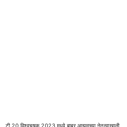
टी 20 विश्वचषक 2023 मध्ये बाबर आझमच्या नेतृत्वाखाली