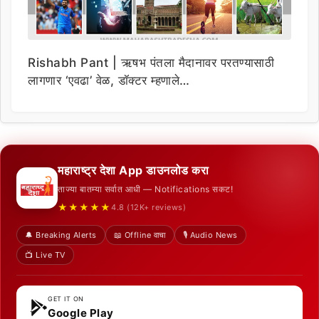
Rishabh Pant | ऋषभ पंतला मैदानावर परतण्यासाठी
लागणार ‘एवढा’ वेळ, डॉक्टर म्हणाले…
महाराष्ट्र देशा App डाउनलोड करा
ताज्या बातम्या सर्वात आधी — Notifications सकट!
★★★★★
4.8 (12K+ reviews)
🔔 Breaking Alerts
📖 Offline वाचा
🎙️ Audio News
📺 Live TV
GET IT ON
Google Play