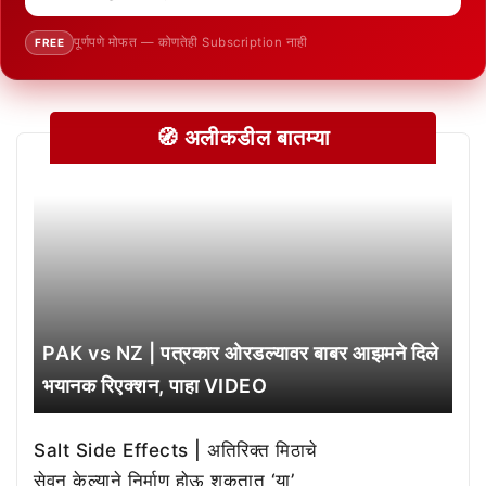
पूर्णपणे मोफत — कोणतेही Subscription नाही
FREE
🧭 अलीकडील बातम्या
PAK vs NZ | पत्रकार ओरडल्यावर बाबर आझमने दिले
भयानक रिएक्शन, पाहा VIDEO
Salt Side Effects | अतिरिक्त मिठाचे
सेवन केल्याने निर्माण होऊ शकतात ‘या’