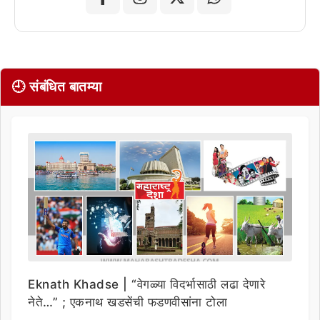
🕘 संबंधित बातम्या
Eknath Khadse | “वेगळ्या विदर्भासाठी लढा देणारे
नेते…” ; एकनाथ खडसेंची फडणवीसांना टोला