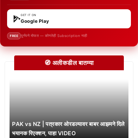
GET IT ON
Google Play
पूर्णपणे मोफत — कोणतेही Subscription नाही
FREE
🧭 अलीकडील बातम्या
PAK vs NZ | पत्रकार ओरडल्यावर बाबर आझमने दिले
भयानक रिएक्शन, पाहा VIDEO