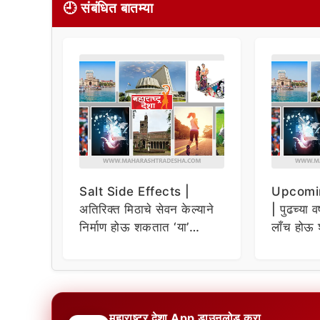
🕘 संबंधित बातम्या
Salt Side Effects |
Upcomi
अतिरिक्त मिठाचे सेवन केल्याने
| पुढच्या व
निर्माण होऊ शकतात ‘या’
लाँच होऊ 
समस्या
धमाकेदार 
महाराष्ट्र देशा App डाउनलोड करा