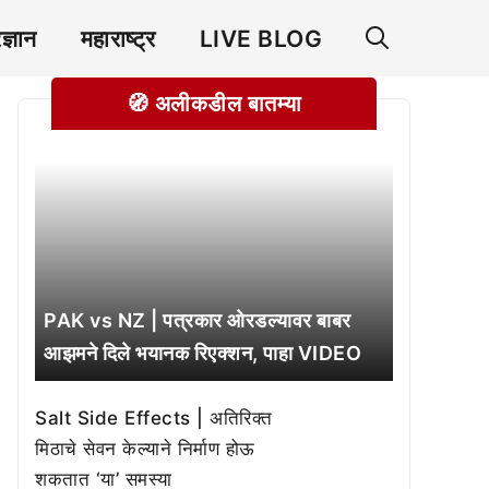
रज्ञान
महाराष्ट्र
LIVE BLOG
🧭 अलीकडील बातम्या
PAK vs NZ | पत्रकार ओरडल्यावर बाबर
आझमने दिले भयानक रिएक्शन, पाहा VIDEO
Salt Side Effects | अतिरिक्त
मिठाचे सेवन केल्याने निर्माण होऊ
शकतात ‘या’ समस्या