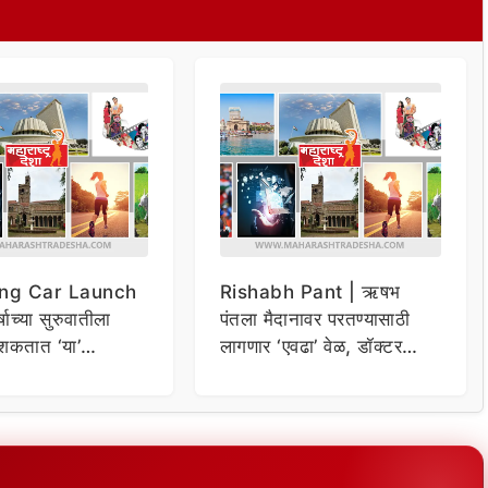
ng Car Launch
Rishabh Pant | ऋषभ
र्षाच्या सुरुवातीला
पंतला मैदानावर परतण्यासाठी
शकतात ‘या’
लागणार ‘एवढा’ वेळ, डॉक्टर
कार
म्हणाले…