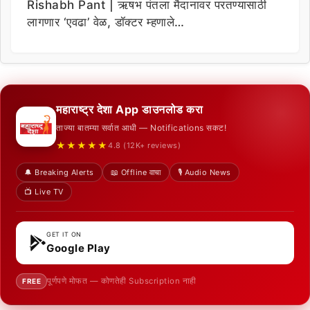
Rishabh Pant | ऋषभ पंतला मैदानावर परतण्यासाठी
लागणार ‘एवढा’ वेळ, डॉक्टर म्हणाले…
महाराष्ट्र देशा App डाउनलोड करा
ताज्या बातम्या सर्वात आधी — Notifications सकट!
★★★★★
4.8 (12K+ reviews)
🔔 Breaking Alerts
📖 Offline वाचा
🎙️ Audio News
📺 Live TV
GET IT ON
Google Play
पूर्णपणे मोफत — कोणतेही Subscription नाही
FREE