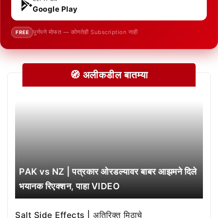
Google Play
पूर्णपणे मोफत — कोणतेही Subscription नाही
FREE
🧭 अलीकडील बातम्या
PAK vs NZ | पत्रकार ओरडल्यावर बाबर आझमने दिले
भयानक रिएक्शन, पाहा VIDEO
Salt Side Effects | अतिरिक्त मिठाचे