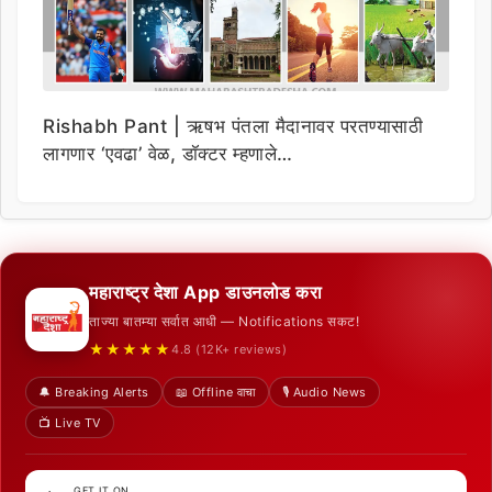
Rishabh Pant | ऋषभ पंतला मैदानावर परतण्यासाठी
लागणार ‘एवढा’ वेळ, डॉक्टर म्हणाले…
महाराष्ट्र देशा App डाउनलोड करा
ताज्या बातम्या सर्वात आधी — Notifications सकट!
★★★★★
4.8 (12K+ reviews)
🔔 Breaking Alerts
📖 Offline वाचा
🎙️ Audio News
📺 Live TV
GET IT ON