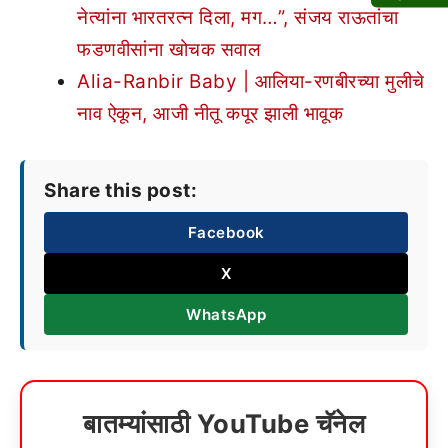
नेत्यांना भारतरत्न दिला, मग…”, संजय राऊतांचा
फडणवीसांना खोचक सवाल
Alia-Ranbir Baby | आलिया-रणबीरच्या मुलीचे
नाव ऐकून, आजी नीतू कपूर झाली भावूक
Share this post:
Facebook
X
WhatsApp
बातम्यांसाठी YouTube चॅनेल