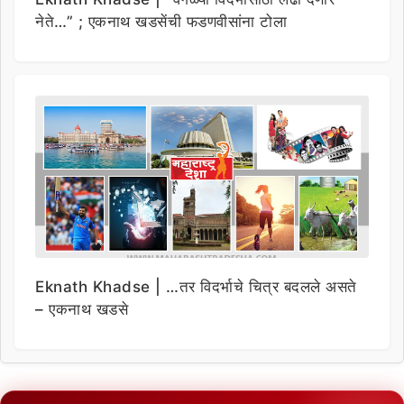
नेते…” ; एकनाथ खडसेंची फडणवीसांना टोला
Eknath Khadse | …तर विदर्भाचे चित्र बदलले असते
– एकनाथ खडसे