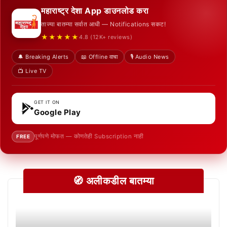
महाराष्ट्र देशा App डाउनलोड करा
ताज्या बातम्या सर्वात आधी — Notifications सकट!
★★★★★
4.8 (12K+ reviews)
🔔 Breaking Alerts
📖 Offline वाचा
🎙️ Audio News
📺 Live TV
GET IT ON
Google Play
पूर्णपणे मोफत — कोणतेही Subscription नाही
FREE
🧭 अलीकडील बातम्या