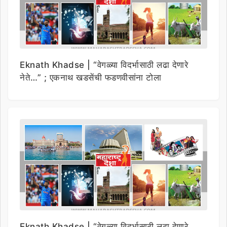
Eknath Khadse | “वेगळ्या विदर्भासाठी लढा देणारे
नेते…” ; एकनाथ खडसेंची फडणवीसांना टोला
Eknath Khadse | “वेगळ्या विदर्भासाठी लढा देणारे