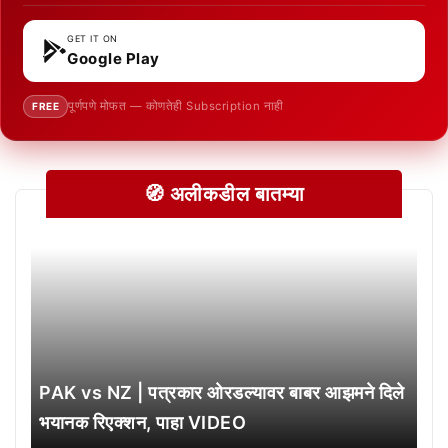
GET IT ON
Google Play
पूर्णपणे मोफत — कोणतेही Subscription नाही
FREE
🧭 अलीकडील बातम्या
PAK vs NZ | पत्रकार ओरडल्यावर बाबर आझमने दिले
भयानक रिएक्शन, पाहा VIDEO