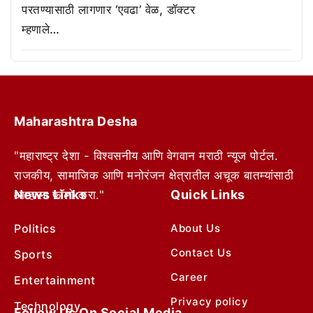
परतण्यासाठी लागणार ‘एवढा’ वेळ, डॉक्टर
म्हणाले…
Maharashtra Desha
"महाराष्ट्र देशा - विश्वसनीय आणि वेगवान मराठी न्यूज पोर्टल.
राजकीय, सामाजिक आणि मनोरंजन क्षेत्रातील अचूक बातम्यांसाठी
News Links
Quick Links
आम्हाला फॉलो करा."
Politics
About Us
Contact Us
Sports
Career
Entertainment
Privacy policy
Technology
Follow Us On Social Media