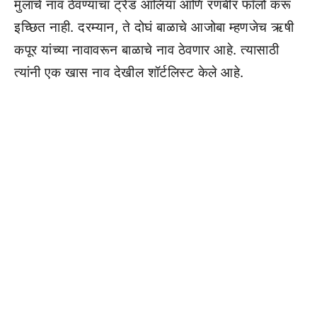
मुलाचे नाव ठेवण्याचा ट्रेंड आलिया आणि रणबीर फॉलो करू
इच्छित नाही. दरम्यान, ते दोघं बाळाचे आजोबा म्हणजेच ऋषी
कपूर यांच्या नावावरून बाळाचे नाव ठेवणार आहे. त्यासाठी
त्यांनी एक खास नाव देखील शॉर्टलिस्ट केले आहे.