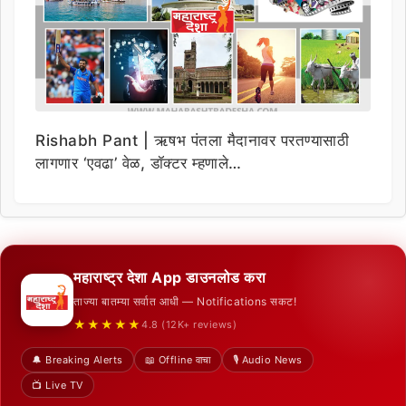
Rishabh Pant | ऋषभ पंतला मैदानावर परतण्यासाठी
लागणार ‘एवढा’ वेळ, डॉक्टर म्हणाले…
महाराष्ट्र देशा App डाउनलोड करा
ताज्या बातम्या सर्वात आधी — Notifications सकट!
★★★★★
4.8 (12K+ reviews)
🔔 Breaking Alerts
📖 Offline वाचा
🎙️ Audio News
📺 Live TV